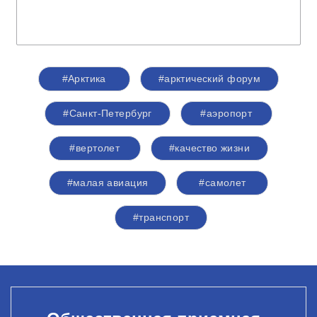
#Арктика
#арктический форум
#Санкт-Петербург
#аэропорт
#вертолет
#качество жизни
#малая авиация
#самолет
#транспорт