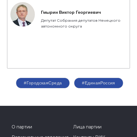
Гмырин Виктор Георгиевич
Депутат Собрания депутатов Ненецкого
автономного округа
#ГородскаяСреда
#ЕдинаяРоссия
О партии
Лица партии