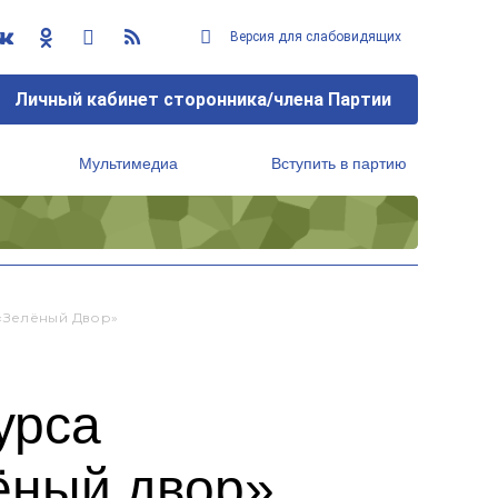
Версия для слабовидящих
Личный кабинет сторонника/члена Партии
Мультимедиа
Вступить в партию
Региональный исполнительный комитет
«Зелёный Двор»
урса
ёный двор»