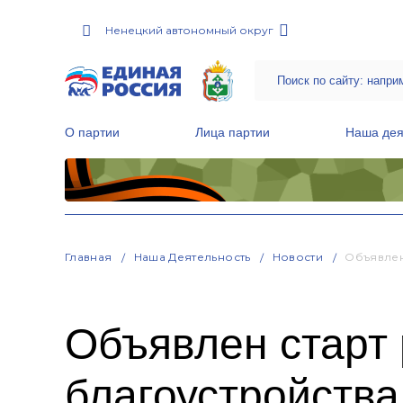
Ненецкий автономный округ
О партии
Лица партии
Наша дея
Местные общественные приемные Партии
Руководитель Региональной обще
Народная программа «Единой России»
Главная
Наша Деятельность
Новости
Объявлен
Объявлен старт 
благоустройства