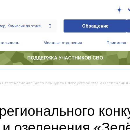
Обращение
тельность
Местные отделения
Приемная
ПОДДЕРЖКА УЧАСТНИКОВ СВО
ственной приемной Председателя Партии
Президиум регионального политического совета
 Старт Регионального Конкурса Благоустройства И Озеленения 
регионального конк
 и озеленения «Зел