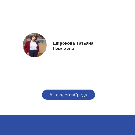
Широкова Татьяна
Павловна
#ГородскаяСреда