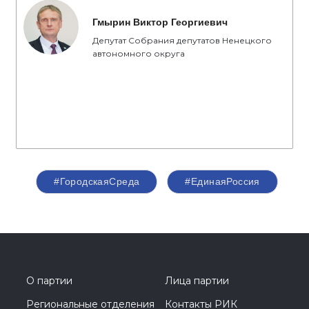
Гмырин Виктор Георгиевич
Депутат Собрания депутатов Ненецкого
автономного округа
#ГородскаяСреда
#ЕдинаяРоссия
О партии
Лица партии
Региональные отделения
Контакты РИК