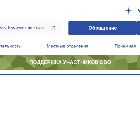
Обращение
тельность
Местные отделения
Приемная
ПОДДЕРЖКА УЧАСТНИКОВ СВО
ственной приемной Председателя Партии
Президиум регионального политического совета