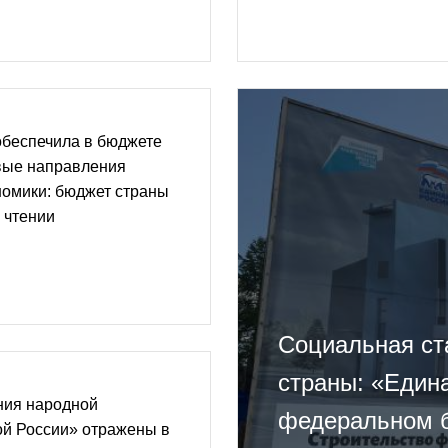
обеспечила в бюджете
вые направления
номики: бюджет страны
 чтении
Социальная ст
страны: «Един
ния народной
федеральном б
й России» отражены в