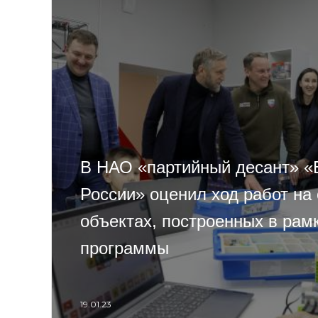
В НАО «партийный десант» «
России» оценил ход работ на
объектах, построенных в рам
программы
19.01.23