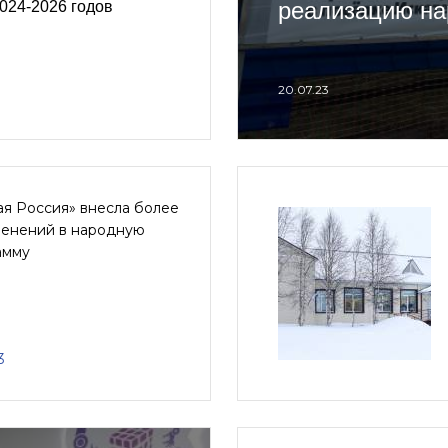
реализацию на
024-2026 годов
20.07.23
ая Россия» внесла более
менений в народную
амму
3