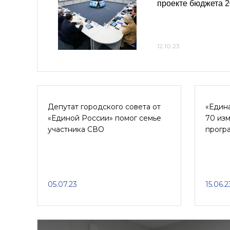
проекте бюджета 2
12.10.23
Депутат городского совета от
«Един
«Единой России» помог семье
70 из
участника СВО
прогр
05.07.23
15.06.2