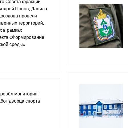
го Совета фракции
Андрей Попов, Данила
Дроздова провели
твенных территорий,
х в рамках
екта «Формирование
ской среды»
провёл мониторинг
бот дворца спорта