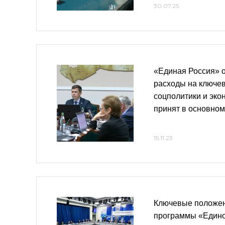
30.07.25
«Единая Россия» 
расходы на ключе
соцполитики и эко
принят в основном
15.11.23
Ключевые положе
программы «Едино