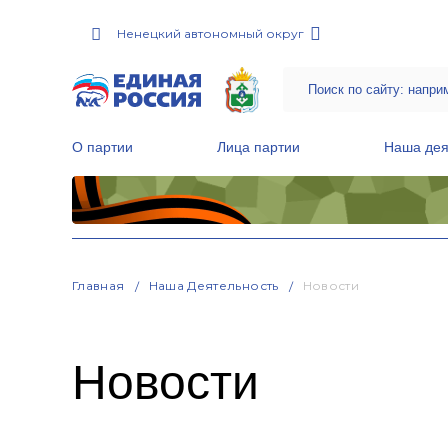
Ненецкий автономный округ
О партии
Лица партии
Наша дея
Местные общественные приемные Партии
Руководитель Региональной обще
Народная программа «Единой России»
Главная
Наша Деятельность
Новости
Новости