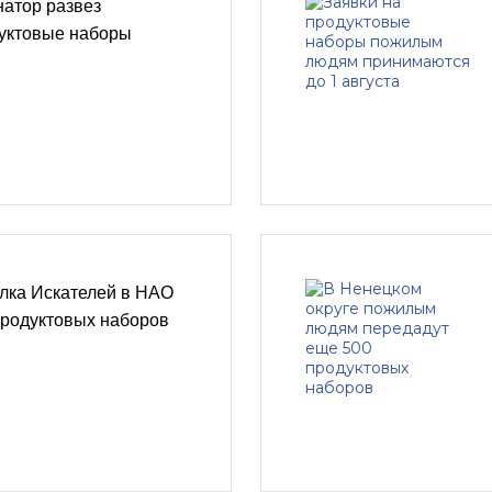
натор развез
уктовые наборы
лка Искателей в НАО
продуктовых наборов