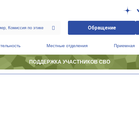
Обращение
тельность
Местные отделения
Приемная
ПОДДЕРЖКА УЧАСТНИКОВ СВО
ственной приемной Председателя Партии
Президиум регионального политического совета