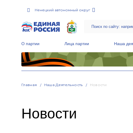
Ненецкий автономный округ
О партии
Лица партии
Наша дея
Местные общественные приемные Партии
Руководитель Региональной обще
Народная программа «Единой России»
Главная
Наша Деятельность
Новости
Новости