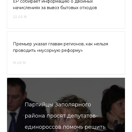
ЕР собирает информацию о двойных
начислениях за вывоз бытовых отходов
22.02.19
Премьер указал главам регионов, как нельзя
проводить «мусорную реформу»
19.02.19
Партийцы Заполярного
района просят депутатов-
единороссов помочь решить