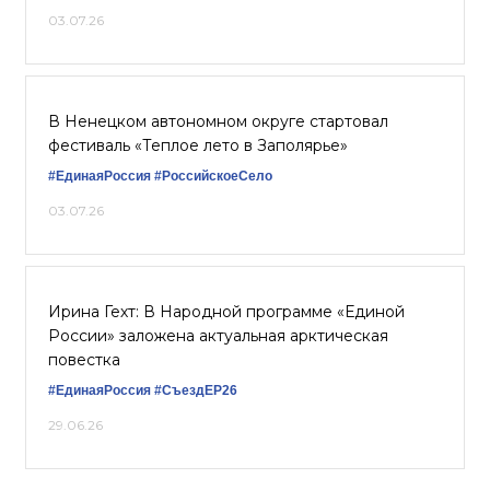
03.07.26
В Ненецком автономном округе стартовал
фестиваль «Теплое лето в Заполярье»
#ЕдинаяРоссия
#РоссийскоеСело
03.07.26
Ирина Гехт: В Народной программе «Единой
России» заложена актуальная арктическая
повестка
#ЕдинаяРоссия
#СъездЕР26
29.06.26